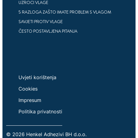
KAKO JE KONTROLISATI
UZROCI VLAGE
5 RAZLOGA ZAŠTO IMATE PROBLEM S VLAGOM
Savjeti kako kontrolisati vlagu i njene posljedice
tokom sezone hladnog i vlažnog vremena.
SAVJETI PROTIV VLAGE
ČESTO POSTAVLJENA PITANJA
Uvjeti korištenja
Cookies
Impresum
Politika privatnosti
© 2026 Henkel Adhezivi BH d.o.o.