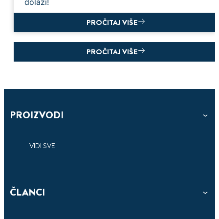
dolazi!
PROČITAJ VIŠE
PROČITAJ VIŠE
PROIZVODI
VIDI SVE
ČLANCI
3 min
čitanja
STIŽE SEZONA VISOKE VLAGE; SAVJETI