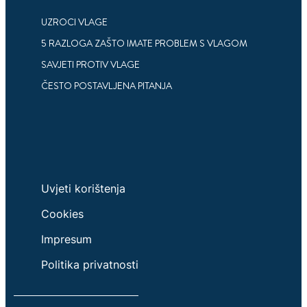
4 NAČINA KAKO SMANJITI NIVO VLAGE U
DOMU
UZROCI VLAGE
5 RAZLOGA ZAŠTO IMATE PROBLEM S VLAGOM
Savjeti kako možete smanjiti nivo vlage u
vašem domu.
SAVJETI PROTIV VLAGE
ČESTO POSTAVLJENA PITANJA
Uvjeti korištenja
Cookies
Impresum
Politika privatnosti