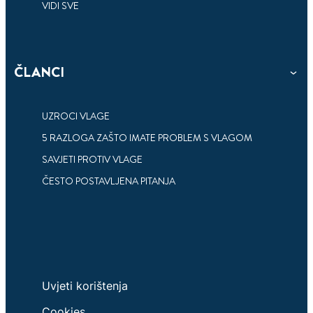
VIDI SVE
ČLANCI
3 min
čitanja
ČETIRI NAČINA DA SPRIJEČITE
POSLJEDICE VIŠKA VLAGE
UZROCI VLAGE
5 RAZLOGA ZAŠTO IMATE PROBLEM S VLAGOM
Spriječite vlagu i njene negativne posljedice.
SAVJETI PROTIV VLAGE
ČESTO POSTAVLJENA PITANJA
Uvjeti korištenja
Cookies