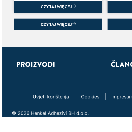
posljedice.
CZYTAJ WIĘCEJ
CZYTAJ WIĘCEJ
PEARL TABLETE
TABLE
Učinkovito uklanjanje vlage i
Novo: ta
neugodnih mirisa.
prirodom
jedinstv
PROIZVODI
ČLAN
Uvjeti korištenja
Cookies
Impresu
© 2026 Henkel Adhezivi BH d.o.o.