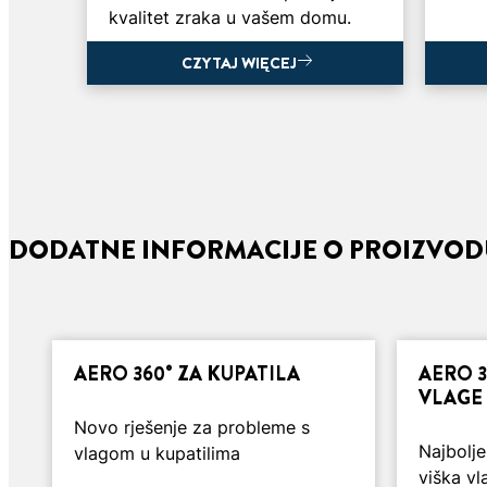
kvalitet zraka u vašem domu.
CZYTAJ WIĘCEJ
CZYTAJ WIĘCEJ
DODATNE INFORMACIJE O PROIZVO
3 min
3 min
čitanja
čitanja
AERO 360° ZA KUPATILA
AERO 
ČETIRI NAČINA DA
4 N
VLAGE
SPRIJEČITE POSLJEDICE
NIV
VIŠKA VLAGE
Novo rješenje za probleme s
Najbolje
vlagom u kupatilima
Savj
viška v
Spriječite vlagu i njene negativne
nivo