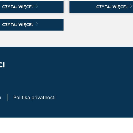
zima uskoro dolazi!
CZYTAJ WIĘCEJ
CZYTAJ WIĘCEJ
CZYTAJ WIĘCEJ
TE DODIR PRIRODE
blete inspirisane
, sa eteričnim uljima, za
en i bogat miris
CI
m
Politika privatnosti