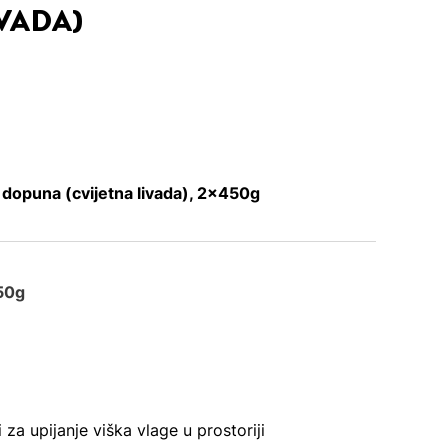
IVADA)
dopuna (cvijetna livada), 2x450g
50g
li za upijanje viška vlage u prostoriji