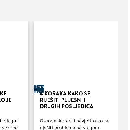
3 min
čitanja
OKE
4 KORAKA KAKO SE
KO JE
RIJEŠITI PLIJESNI I
DRUGIH POSLJEDICA
i vlagu i
Osnovni koraci i savjeti kako se
m sezone
riješiti problema sa vlagom.