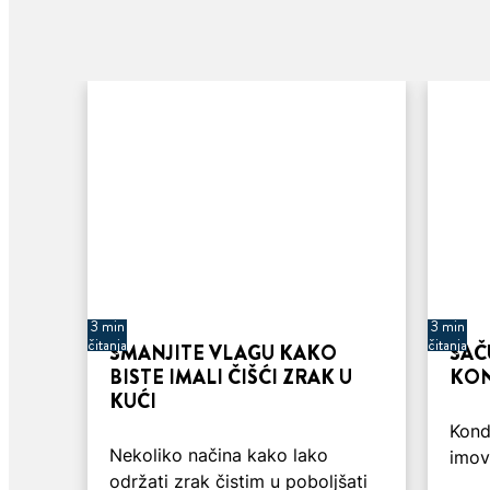
3 min
3 min
čitanja
čitanja
SMANJITE VLAGU KAKO
SAČ
BISTE IMALI ČIŠĆI ZRAK U
KON
KUĆI
Kond
Nekoliko načina kako lako
imov
održati zrak čistim u poboljšati