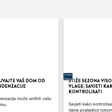
3 min
čitanja
UVAJTE VAŠ DOM OD
STIŽE SEZONA VIS
DENZACIJE
VLAGE; SAVJETI KA
KONTROLISATI
enzacija može uništiti vašu
Savjeti kako kontrolisat
inu.
njene posljedice toko