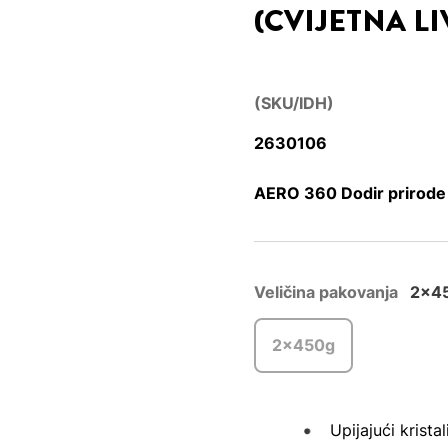
(CVIJETNA L
(SKU/IDH)
2630106
AERO 360 Dodir prirode 
Veličina pakovanja
2x4
2x450g
Upijajući krista