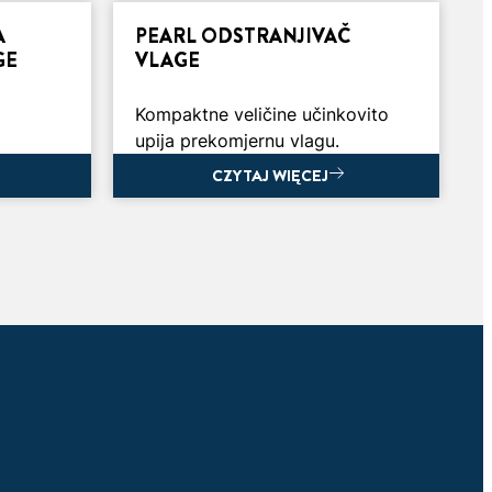
3 min
čitanja
A
PEARL ODSTRANJIVAČ
NA
5 RAZLOGA ZAŠTO IMATE
GE
VLAGE
PROBLEM S VLAGOM
Kompaktne veličine učinkovito
Glavne prednosti korištenja
upija prekomjernu vlagu.
agom jer
odstranjivača vlage
CZYTAJ WIĘCEJ