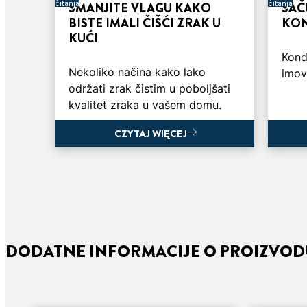
čitanja
čitanja
SMANJITE VLAGU KAKO
SAČ
BISTE IMALI ČIŠĆI ZRAK U
KON
KUĆI
Kond
Nekoliko načina kako lako
imov
održati zrak čistim u poboljšati
kvalitet zraka u vašem domu.
CZYTAJ WIĘCEJ
CZYTAJ WIĘCEJ
DODATNE INFORMACIJE O PROIZVO