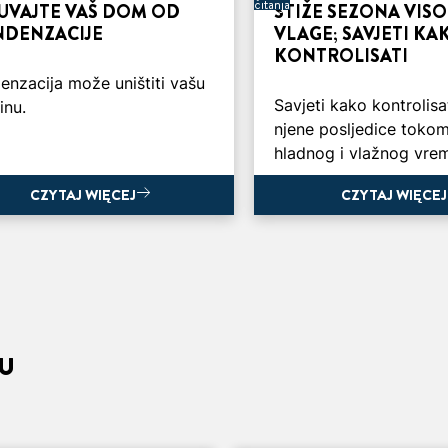
čitanja
UVAJTE VAŠ DOM OD
STIŽE SEZONA VIS
DENZACIJE
VLAGE; SAVJETI KA
KONTROLISATI
enzacija može uništiti vašu
Savjeti kako kontrolisat
inu.
njene posljedice toko
hladnog i vlažnog vre
CZYTAJ WIĘCEJ
CZYTAJ WIĘCEJ
CZYTAJ WIĘCEJ
CZYTAJ WIĘCEJ
DU