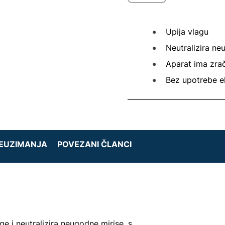
Upija vlagu
Neutralizira ne
Aparat ima zrač
Bez upotrebe el
REUZIMANJA
POVEZANI ČLANCI
e i neutralizira neugodne mirise, s