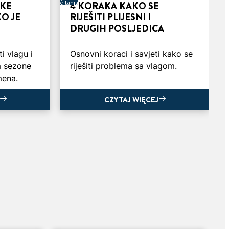
čitanja
OKE
4 KORAKA KAKO SE
KO JE
RIJEŠITI PLIJESNI I
DRUGIH POSLJEDICA
i vlagu i
Osnovni koraci i savjeti kako se
m sezone
riješiti problema sa vlagom.
mena.
CZYTAJ WIĘCEJ
CZYTAJ WIĘCEJ