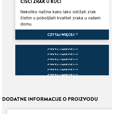
ČIŠĆI ZRAK U KUĆI
Nekoliko načina kako lako održati zrak
čistim u poboljšati kvalitet zraka u vašem
domu.
CZYTAJ WIĘCEJ
CZYTAJ WIĘCEJ
CZYTAJ WIĘCEJ
CZYTAJ WIĘCEJ
CZYTAJ WIĘCEJ
CZYTAJ WIĘCEJ
CZYTAJ WIĘCEJ
CZYTAJ WIĘCEJ
DODATNE INFORMACIJE O PROIZVODU